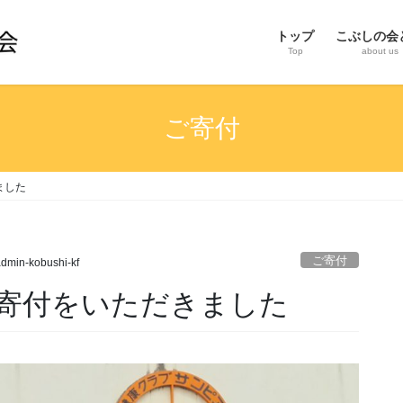
トップ
こぶしの会
Top
about us
ご寄付
きました
ご寄付
dmin-kobushi-kf
等のご寄付をいただきました