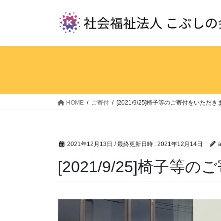
コ
ナ
ン
ビ
テ
ゲ
ン
ー
ツ
シ
へ
ョ
ス
ン
キ
に
ッ
移
HOME
ご寄付
[2021/9/25]椅子等のご寄付をいただ
プ
動
2021年12月13日
/ 最終更新日時 :
2021年12月14日
a
[2021/9/25]椅子