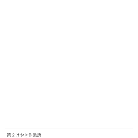
相談支援センターのどか・真岡センター
セルプ・みらい
県東ライフサポートセンター・真岡
上三川の活動
上三川障がい児者生活相談支援センター
上三川ふれあいの家ひまわり
上三川町こども発達支援センター おひさまの家
芳賀の活動
けやき作業所
第２けやき作業所