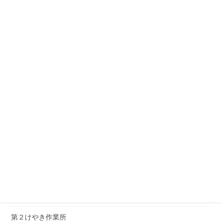
相談支援センターのどか・真岡センター
セルプ・みらい
県東ライフサポートセンター・真岡
上三川の活動
上三川障がい児者生活相談支援センター
上三川ふれあいの家ひまわり
上三川町こども発達支援センター おひさまの家
芳賀の活動
けやき作業所
第２けやき作業所