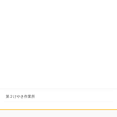
セルプ・みらい
県東ライフサポートセンター・真岡
上三川の活動
上三川障がい児者生活相談支援センター
上三川ふれあいの家ひまわり
上三川町こども発達支援センター おひさまの家
芳賀の活動
けやき作業所
第２けやき作業所