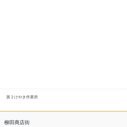
県東ライフサポートセンター・真岡
上三川の活動
上三川障がい児者生活相談支援センター
上三川ふれあいの家ひまわり
上三川町こども発達支援センター おひさまの家
芳賀の活動
けやき作業所
第２けやき作業所
柳田商店街